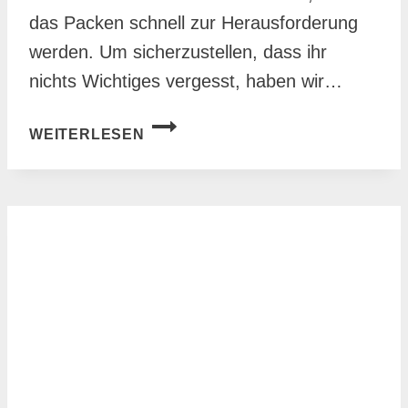
das Packen schnell zur Herausforderung
werden. Um sicherzustellen, dass ihr
nichts Wichtiges vergesst, haben wir…
DIE
WEITERLESEN
ULTIMATIVE
PACKLISTE
FÜR
EUREN
URLAUB
VON
1
WOCHE:
TIPPS
UND
TRICKS