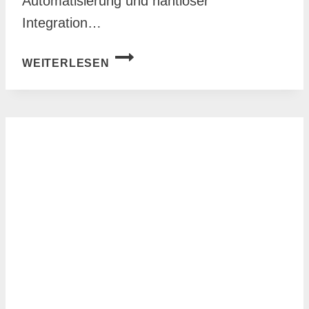
Automatisierung und nahtloser
Integration…
RECLAIM
WEITERLESEN
AI:
DIE
ZUKUNFT
DER
INTELLIGENTEN
TERMINPLANUNG
FÜR
TEAMS