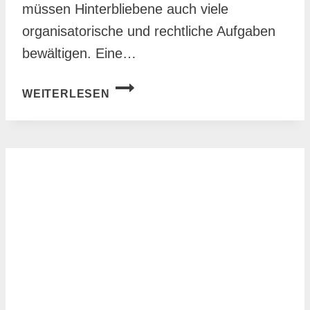
müssen Hinterbliebene auch viele
organisatorische und rechtliche Aufgaben
bewältigen. Eine…
UMFASSENDE
WEITERLESEN
TO-
DO
LISTE
BEI
TODESFALL:
SCHRITT-
FÜR-
SCHRITT-
ANLEITUNG
FÜR
HINTERBLIEBENE