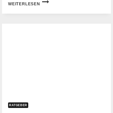
ONLINE
WEITERLESEN
UMFRAGE
ERSTELLEN:
SCHRITT-
FÜR-
SCHRITT-
ANLEITUNG
FÜR
EFFEKTIVE
UMFRAGEN
RATGEBER