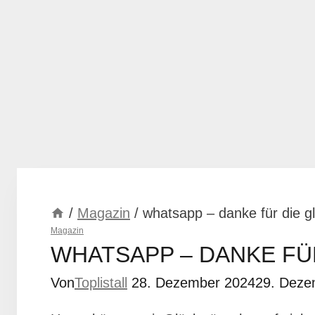
/
Magazin
/
whatsapp – danke für die 
Magazin
WHATSAPP – DANKE F
Von
Toplistall
28. Dezember 2024
29. Deze