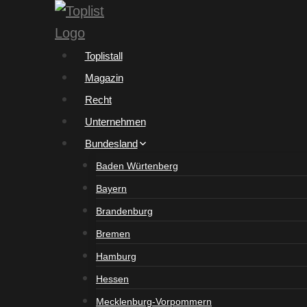
Zum
Inhalt
springen
Toplistall
Magazin
Recht
Unternehmen
Bundesland
Baden Würtenberg
Bayern
Brandenburg
Bremen
Hamburg
Hessen
Mecklenburg-Vorpommern