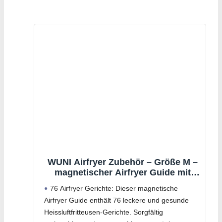
WUNI Airfryer Zubehör – Größe M –
magnetischer Airfryer Guide mit
Temperatur, Dauer & Menge – Ninja
76 Airfryer Gerichte: Dieser magnetische
Heißluftfritteuse Zubehör – Air Fryer
Airfryer Guide enthält 76 leckere und gesunde
Garanleitung für Heissluftfritteuse
Heissluftfritteusen-Gerichte. Sorgfältig