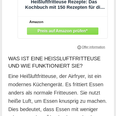
Heißluftfritteuse Rezepte: Das
Kochbuch mit 150 Rezepten für die
Heißluftfritteuse. Leckere vielfältige
Gerichte für den Airfryer – Gesund
Amazon
kochen und frittieren ohne Öl (inkl.
Nährwertangaben)
WAS IST EINE HEISSLUFTFRITTEUSE U
ND WIE FUNKTIONIERT SIE?
Eine Heißluftfritteuse, der Airfryer, ist ein
modernes Küchengerät. Es frittiert Essen
anders als normale Fritteusen. Sie nutzt
heiße Luft, um Essen knusprig zu machen.
Dies bedeutet, dass Essen mit weniger