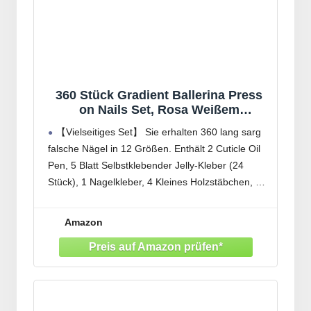
360 Stück Gradient Ballerina Press
on Nails Set, Rosa Weißem
Farbverlauf Künstliche Nägel Zum
【Vielseitiges Set】 Sie erhalten 360 lang sarg
Aufkleben mit 2 Pcs Nagelöl Stift,
falsche Nägel in 12 Größen. Enthält 2 Cuticle Oil
Mittel Ombre Fake Nägel für Frauen
Pen, 5 Blatt Selbstklebender Jelly-Kleber (24
DIY
Stück), 1 Nagelkleber, 4 Kleines Holzstäbchen, 1
Doppelseitige Mattierte Nagelfeile und 1 Mini
Schwammnagelfeile. Sie einfach weiter und
Amazon