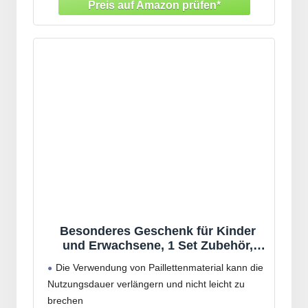
dir eröffnet!
Glitzer
Besonderes Geschenk für Kinder
und Erwachsene, 1 Set Zubehör,
Mädchen, Mitbringsel, Spielzeug,
Die Verwendung von Paillettenmaterial kann die
kreatives Zubehör, Weihnachtsnägel,
Nutzungsdauer verlängern und nicht leicht zu
Pailletten, Weihnachtszubehör für
brechen
Party