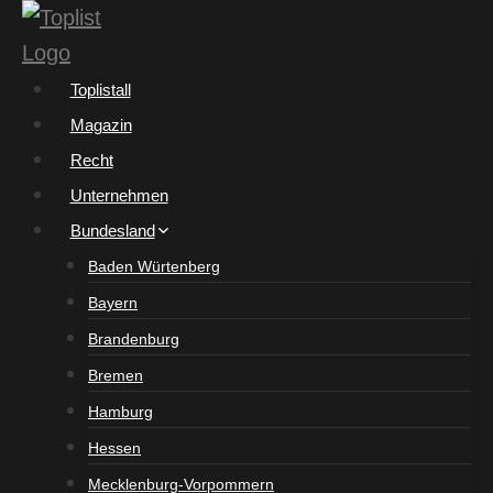
Zum
Inhalt
springen
Toplistall
Magazin
Recht
Unternehmen
Bundesland
Baden Würtenberg
Bayern
Brandenburg
Bremen
Hamburg
Hessen
Mecklenburg-Vorpommern