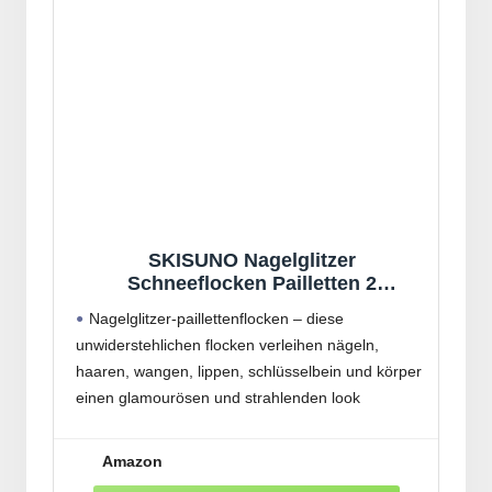
SKISUNO Nagelglitzer
Schneeflocken Pailletten 2
Schachteln mit 180 Stück Glänzend
Nagelglitzer-paillettenflocken – diese
und Einfach zu Verwenden für
unwiderstehlichen flocken verleihen nägeln,
Kreative Weihnachtsnägel und
haaren, wangen, lippen, schlüsselbein und körper
Selbstgemacht Nagelkunst
einen glamourösen und strahlenden look
Grober nagelglitter – deiner fantasie und
kreativität freien lauf mit all den unendlichen
Amazon
möglichkeiten der nageldekoration, die dieses set