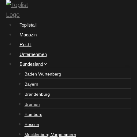
Zum
Inhalt
springen
Toplistall
Magazin
Recht
Unternehmen
Bundesland
Baden Würtenberg
Bayern
Brandenburg
Bremen
Hamburg
Hessen
Mecklenburg-Vorpommern