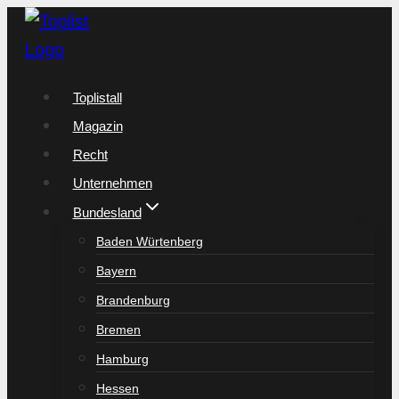
Zum
Inhalt
springen
Toplistall
Magazin
Recht
Unternehmen
Bundesland
Baden Würtenberg
Bayern
Brandenburg
Bremen
Hamburg
Hessen