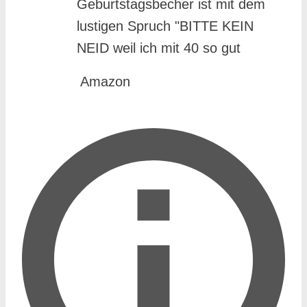
Geburtstagsbecher ist mit dem
lustigen Spruch "BITTE KEIN
NEID weil ich mit 40 so gut
AUSSEHE" bedruckt. Dieses
Amazon
humorvolle Zitat macht die Tasse
zu einem perfekten
Geburtstagsgeschenk und
Erinnerungsstück für Mütter
,papa, Freunde,freund,Kollegen
und Schwestern.
Hochwertige Keramiktasse: