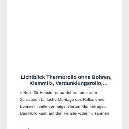
Lichtblick Thermorollo ohne Bohren,
Klemmfix, Verdunklungsrollo,
Hitzeschutz, Sichtschutz,
Rollo für Fenster ohne Bohren oder zum
Wandmontage, Deckenmontage,
Schrauben Einfache Montage des Rollos ohne
Rollo für Fenster und Türen 60 cm x
Bohren mithilfe der mitgelieferten Klemmträger.
150 cm (B x L), Anthrazit
Das Rollo kann auf den Fenster-oder Türrahmen
geklemmt werden (ohne Bohren) oder an der
Wand oder Decke verschraubt werden(mit