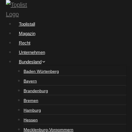
Zum
Inhalt
springen
Toplistall
Magazin
Recht
Unternehmen
Bundesland
Baden Würtenberg
Bayern
Brandenburg
Bremen
Hamburg
Hessen
Mecklenburg-Vorpommern