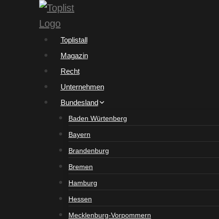
Zum
Inhalt
springen
Toplistall
Magazin
Recht
Unternehmen
Bundesland
Baden Würtenberg
Bayern
Brandenburg
Bremen
Hamburg
Hessen
Mecklenburg-Vorpommern