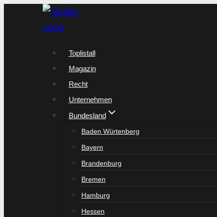
Zum
Inhalt
springen
Toplistall
Magazin
Recht
Unternehmen
Bundesland
Baden Würtenberg
Bayern
Brandenburg
Bremen
Hamburg
Hessen