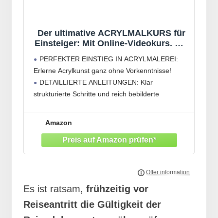
Der ultimative ACRYLMALKURS für
Einsteiger: Mit Online-Videokurs. Die
tollsten Techniken. Die schönsten
PERFEKTER EINSTIEG IN ACRYLMALEREI:
Motive. Alle wichtigen Grundlagen
Erlerne Acrylkunst ganz ohne Vorkenntnisse!
komplett bebildert.
DETAILLIERTE ANLEITUNGEN: Klar
strukturierte Schritte und reich bebilderte
Techniken.
INSPIRIERENDE MOTIVE: Über 30
Amazon
faszinierende Projekte verzaubern deine
Leinwand.
HILFE DURCH VIDEOS: Zusätzliche Online-
Videos für garantiert gelungene Kunstwerke.
UMFASSENDES FORMAT: 144 Seiten
Es ist ratsam,
frühzeitig vor
Reiseantritt die Gültigkeit der