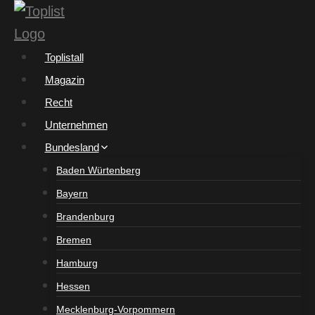
Zum
Inhalt
springen
Toplistall
Magazin
Recht
Unternehmen
Bundesland
Baden Würtenberg
Bayern
Brandenburg
Bremen
Hamburg
Hessen
Mecklenburg-Vorpommern