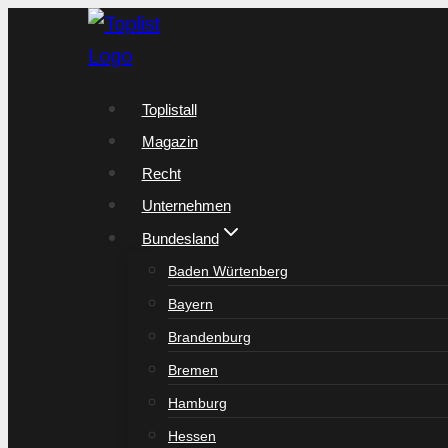
Zum
Inhalt
springen
Toplistall
Magazin
Recht
Unternehmen
Bundesland
Baden Würtenberg
Bayern
Brandenburg
Bremen
Hamburg
Hessen