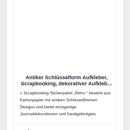
Antiker Schlüsselform Aufkleber,
Scrapbooking, dekorativer Aufkleber
für Kinder, Kartenherstellung,
Scrapbooking Stickerpaket „Retro “ besteht aus
Notizbuch, Tagebuch, Dekoration,
Kartonpapier mit antiken Schlüsselthemen
Retro Schlüssel
Designs und bietet einzigartige
Journaldekorationen und handgefertigtes
Bastelzubehör für kreative Projekte
Ideal für Journal Enthusiasten, Scrapbook