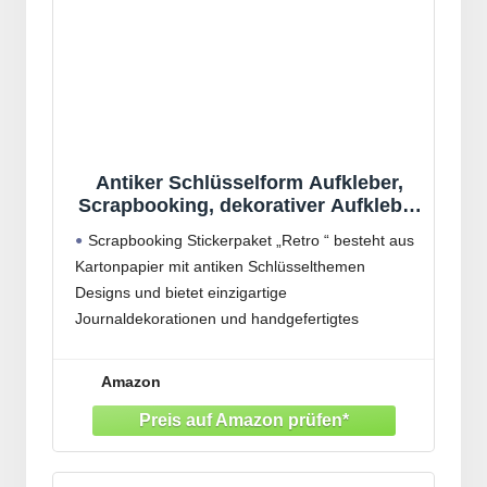
Antiker Schlüsselform Aufkleber,
Scrapbooking, dekorativer Aufkleber
für Kinder, Kartenherstellung,
Scrapbooking Stickerpaket „Retro “ besteht aus
Notizbuch, Tagebuch, Dekoration,
Kartonpapier mit antiken Schlüsselthemen
Retro Schlüssel
Designs und bietet einzigartige
Journaldekorationen und handgefertigtes
Bastelzubehör für kreative Projekte
Ideal für Journal Enthusiasten, Scrapbook
Amazon
Künstler und Retro Liebhaber, die
Verzierungszubehör für dekorative Planer,
Fotoalben oder handgefertigte Grußkarten suchen