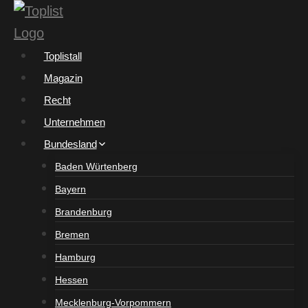
Zum
Inhalt
springen
Toplistall
Magazin
Recht
Unternehmen
Bundesland
Baden Würtenberg
Bayern
Brandenburg
Bremen
Hamburg
Hessen
Mecklenburg-Vorpommern