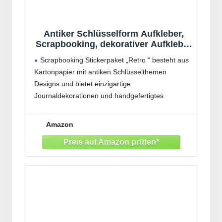
Antiker Schlüsselform Aufkleber,
Scrapbooking, dekorativer Aufkleber
für Kinder, Kartenherstellung,
Scrapbooking Stickerpaket „Retro “ besteht aus
Notizbuch, Tagebuch, Dekoration,
Kartonpapier mit antiken Schlüsselthemen
Retro Schlüssel
Designs und bietet einzigartige
Journaldekorationen und handgefertigtes
Bastelzubehör für kreative Projekte
Ideal für Journal Enthusiasten, Scrapbook
Amazon
Künstler und Retro Liebhaber, die
Verzierungszubehör für dekorative Planer,
Fotoalben oder handgefertigte Grußkarten suchen