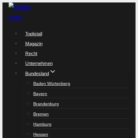
Zum
Inhalt
springen
Toplistall
Magazin
Recht
Unternehmen
Bundesland
Baden Würtenberg
Bayern
Brandenburg
Bremen
Hamburg
Hessen