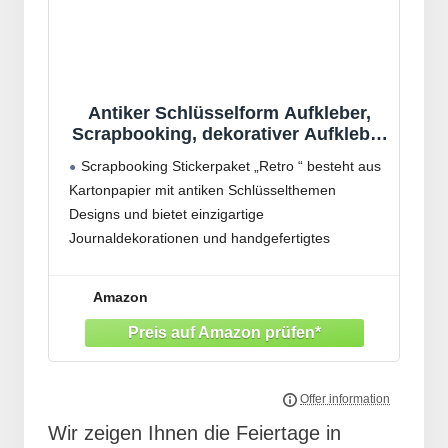
Antiker Schlüsselform Aufkleber,
Scrapbooking, dekorativer Aufkleber
für Kinder, Kartenherstellung,
Scrapbooking Stickerpaket „Retro “ besteht aus
Notizbuch, Tagebuch, Dekoration,
Kartonpapier mit antiken Schlüsselthemen
Retro Schlüssel
Designs und bietet einzigartige
Journaldekorationen und handgefertigtes
Bastelzubehör für kreative Projekte
Ideal für Journal Enthusiasten, Scrapbook
Amazon
Künstler und Retro Liebhaber, die
Verzierungszubehör für dekorative Planer,
Fotoalben oder handgefertigte Grußkarten suchen
Wir zeigen Ihnen die Feiertage in