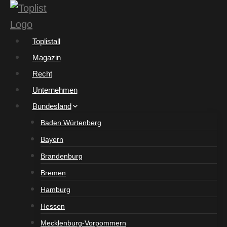
Zum
Inhalt
springen
Toplistall
Magazin
Recht
Unternehmen
Bundesland
Baden Würtenberg
Bayern
Brandenburg
Bremen
Hamburg
Hessen
Mecklenburg-Vorpommern