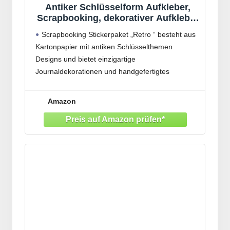
Antiker Schlüsselform Aufkleber,
Scrapbooking, dekorativer Aufkleber
für Kinder, Kartenherstellung,
Scrapbooking Stickerpaket „Retro “ besteht aus
Notizbuch, Tagebuch, Dekoration,
Kartonpapier mit antiken Schlüsselthemen
Retro Schlüssel
Designs und bietet einzigartige
Journaldekorationen und handgefertigtes
Bastelzubehör für kreative Projekte
Ideal für Journal Enthusiasten, Scrapbook
Amazon
Künstler und Retro Liebhaber, die
Verzierungszubehör für dekorative Planer,
Fotoalben oder handgefertigte Grußkarten suchen